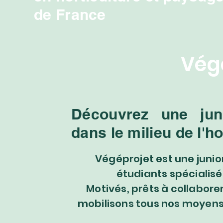
de France
Vég
Découvrez une juni
dans le milieu de l'h
Végéprojet est une juni
étudiants spécialisé
Motivés, prêts à collabore
mobilisons tous nos moyens 