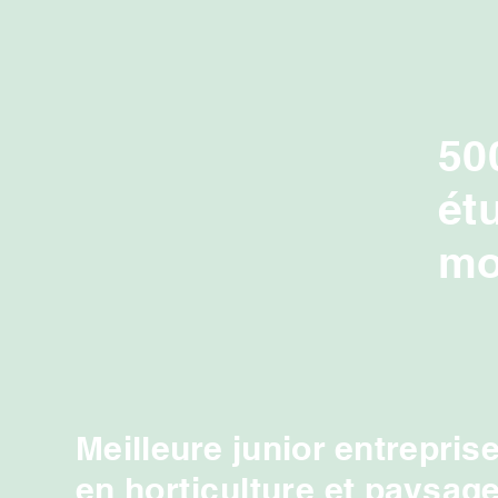
50
ét
mo
Meilleure junior entrepris
en
horticulture
et paysag